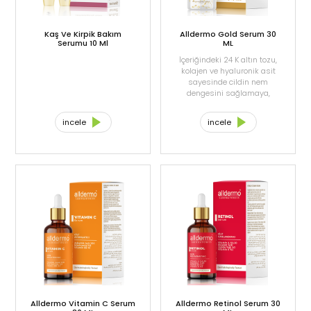
Kaş Ve Kirpik Bakım
Alldermo Gold Serum 30
Serumu 10 Ml
ML
İçeriğindeki 24 K altın tozu,
kolajen ve hyaluronik asit
sayesinde cildin nem
dengesini sağlamaya,
yaşlılık belirtilerini önlemeye
ve cildin ışıltısını arttırmaya
incele
incele
yardımcı olur.
Alldermo Vitamin C Serum
Alldermo Retinol Serum 30