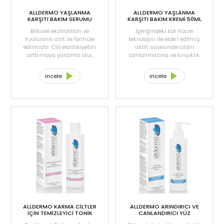
ALLDERMO YAŞLANMA
ALLDERMO YAŞLANMA
KARŞITI BAKIM SERUMU
KARŞITI BAKIM KREMİ 50ML
55ML
Bitkisel ekstraktları ve
İçeriğindeki kök hücre
hyalüronik asit ile formüle
teknolojisi ile elde I edilmiş
edilmiştir. Cilt elastikiyetini
aktifi sayesinde cildin
arttırmaya yardımcı olur,
canlanmasına ve kırışıklık
yaşlanma belirtilerine karşı
görünümünün azalmasına
etkilidir. Sıkılaşma, yoğun
yardımcı olur. Elastikiyeti
incele
incele
nemlendirme, yumuşaklık
arttırır, ışıltılı bir cilt sağlar.
ve pürüzsüzlük sağlar.
Kolajen ve elastin kaybını
azaltarak, kırışıklıkları
azaltır.
ALLDERMO KARMA CİLTLER
ALLDERMO ARINDIRICI VE
İÇİN TEMİZLEYİCİ TONİK
CANLANDIRICI YÜZ
200ML
TEMİZLEME JELİ 200ML