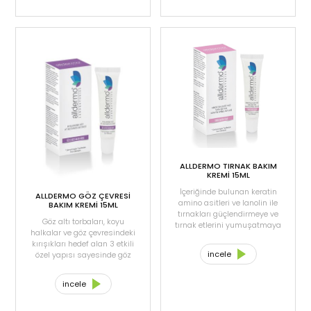
bakım yapar. Panthenol,
niacina-mide (vitamin B3),
aloe vera ekstrakt ve E
vitamini ile
zenginleştirilmiştir. Normal
ve kuru ciltler için
tasarlanmış özel formülüyle
etkin bir cilt bakımı sağlar.
ALLDERMO TIRNAK BAKIM
KREMİ 15ML
İçeriğinde bulunan keratin
ALLDERMO GÖZ ÇEVRESİ
amino asitleri ve lanolin ile
BAKIM KREMİ 15ML
tırnakları güçlendirmeye ve
Göz altı torbaları, koyu
tırnak etlerini yumuşatmaya
halkalar ve göz çevresindeki
yardımcı olur. Tırnakların
kırışıkları hedef alan 3 etkili
korunmasını, bakımını ve
incele
özel yapısı sayesinde göz
nemlendirmesini sağlar.
çevresinin canlanmasını,
Tırnak etlerini
daha aydınlık görünmesini
pürüzsüzleştirmeye
incele
sağlar, ipeksi bir
yardımcı olur aynı zamanda
yumuşaklık verir. Hyaluronik
tırnakların sağlıklı
asit ve at kestanesi ekstresi