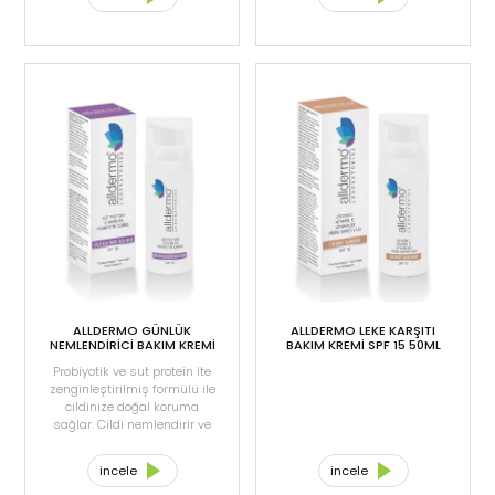
kazandırır. İçeriğindeki
ve canlanmasına destek
Vitamin B5 (panthenol),
sağlar, içeriğindeki salisilik
cildinize canlı ve parlak bir
asit sayesinde, cildin
görünüm sağlar.
sebum dengesini sağlayıp
akne oluşumuna karşı engel
olmaya yardımcı olur.
ALLDERMO GÜNLÜK
ALLDERMO LEKE KARŞITI
NEMLENDİRİCİ BAKIM KREMİ
BAKIM KREMİ SPF 15 50ML
50ML
Probiyotik ve sut protein ite
zenginleştirilmiş formülü ile
cildinize doğal koruma
sağlar. Cildi nemlendirir ve
yumuşatmaya yardımcı
olur. Doğal yağ bileşenleri ve
incele
incele
bitki özleriyle cildi besler,