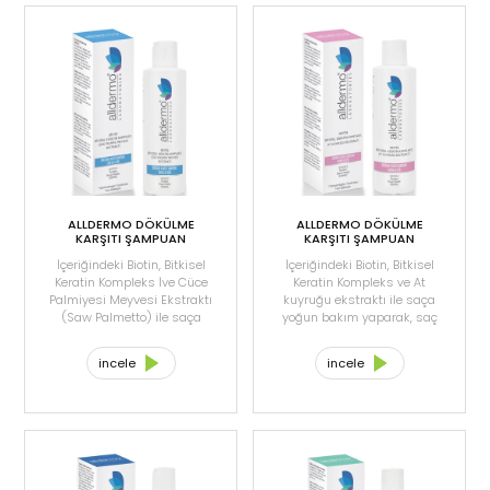
ALLDERMO DÖKÜLME
ALLDERMO DÖKÜLME
KARŞITI ŞAMPUAN
KARŞITI ŞAMPUAN
ERKEKLER İÇİN 200ML
KADINLAR İÇİN 200ML
İçeriğindeki Biotin, Bitkisel
İçeriğindeki Biotin, Bitkisel
Keratin Kompleks İve Cüce
Keratin Kompleks ve At
Palmiyesi Meyvesi Ekstraktı
kuyruğu ekstraktı ile saça
(Saw Palmetto) ile saça
yoğun bakım yaparak, saç
yoğun bakım yaparak, saç
dökülmesinin
dökülmesinin
engellenmesine yardımcı
incele
incele
engellenmesine yardımcı
olur. Saçı nazikçe temizler,
olur. Saçı nazikçe temizler,
ferahlık verir. Saça
ferahlık verir, saça
yumuşaklık ve parlaklık
yumuşaklık ve parlaklık
kazandırır.
kazandırır.