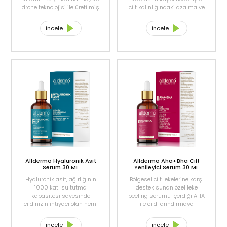
drone teknolojisi ile üretilmiş
cilt kalınlığındaki azalma ve
peptit içerikli aktifi
kuruluğa bağlı oluşan
sayesinde lekelerin
kırışıklıkların görünümünde
incele
incele
yoğunluğunun
azalmaya yardımcı olurken
azaltılmasına. Cilt tonunun
cildin ışıltılı bir görünüm
düzeltilmesine ve
kazanmasına yardımcı olur.
aydınlanmasına yardımcı
olur. Hafif ve kolay emilen
yapısı ile yağlı bir his
bırakmadan cilde bakım
yapar.
Alldermo Hyaluronik Asit
Alldermo Aha+Bha Cilt
Serum 30 ML
Yenileyici Serum 30 ML
Hyaluronik asit, ağırlığının
Bölgesel cilt lekelerine karşı
1000 katı su tutma
destek sunan özel leke
kapasitesi sayesinde
peeling serumu içerdiği AHA
cildinizin ihtiyacı olan nemi
ile cildi arındırmaya
sağlar. Cildinize yumuşak
yardımcı olur. Cildin kendini
ve nemli görünüm
yenilemesine, korunmasına
incele
incele