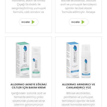
Panthenol, Biotin ve Arnika
Bitkisel ekstraktlar, salisilik
Çiçeği Ekstraktı ile
asit ve yumuşak temizleyici
zenginleştirilmiş yumuşak
ajanlar ile özel olarak
formülü, cildi arındırır ve
formüle edilmiştir. Akneye
tazelik verir. Cildi
eğilimli cilt tipleri için
nemlendirmeye ve
yumuşak ve etkili bir
incele
incele
yumuşatmaya yardımcı
temizlik sağlar. Gözeneklerin
olur. Cilt temizliğini
temizlenmesine, böylece
tamamlayıp, cildi günlük
siyah nokta oluşumunun
bakıma hazırlar.
önlenmesine yardımcı olur.
ALLDERMO AKNEYE EĞİLİMLİ
ALLDERMO ARINDIRICI VE
CİLTLER İÇİN BAKIM KREMİ
CANLANDIRICI YÜZ
50ML
TEMİZLEME KÖPÜĞÜ 150ML
İçeriğindeki salisilik asit ve
Bitkisel ekstraktlar,
fermente edilmiş çinko
panthenol ve yumuşak
sayesinde yüzeysel akne
temizleyici ajanlar ile özel
izlerinin görünümünün
olarak formalite edilmiştir.