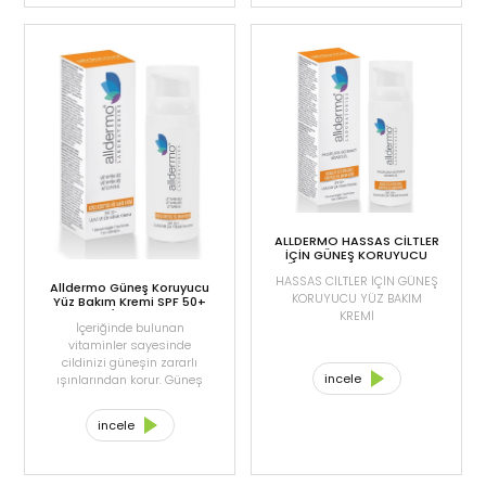
uzamasına da katkı sağlar.
ile zenginleştirilmiş formülü
ile göz çevrenize doğal
koruma sağlar.
ALLDERMO HASSAS CİLTLER
İÇİN GÜNEŞ KORUYUCU
YÜZ BAKIM KREMİ SPF 50+
HASSAS CİLTLER İÇİN GÜNEŞ
UVA /UVB 50 ML
Alldermo Güneş Koruyucu
KORUYUCU YÜZ BAKIM
Yüz Bakım Kremi SPF 50+
UVA/UVB 50 ml
KREMİ
İçeriğinde bulunan
vitaminler sayesinde
cildinizi güneşin zararlı
incele
ışınlarından korur. Güneş
ışınlarının oluşturduğu cilt
lekelerini, çillenmeyi engeller
incele
ve cildinize bakım yapar.